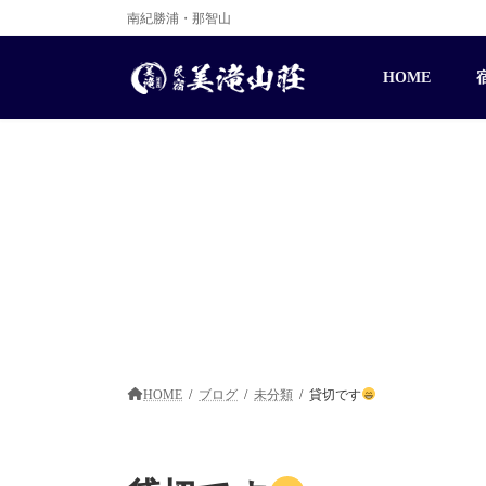
コ
ナ
南紀勝浦・那智山
ン
ビ
テ
ゲ
ン
ー
HOME
ツ
シ
へ
ョ
ス
ン
キ
に
ッ
移
プ
動
HOME
ブログ
未分類
貸切です