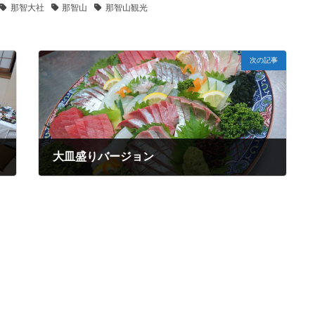
那智大社
那智山
那智山観光
次の記事
大皿盛りバージョン
2021年11月13日