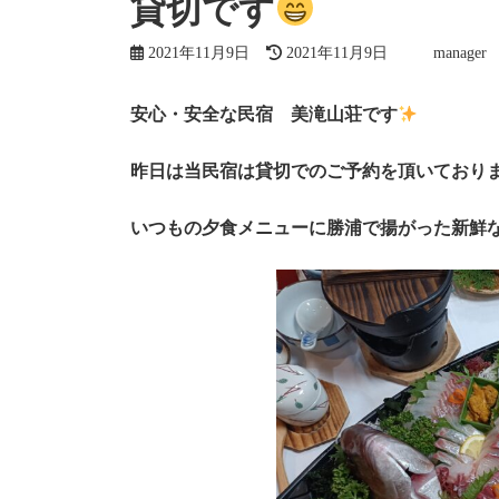
貸切です
最
2021年11月9日
2021年11月9日
manager
終
更
新
安心・安全な民宿 美滝山荘です
日
時
昨日は当民宿は貸切でのご予約を頂いており
:
いつもの夕食メニューに勝浦で揚がった新鮮