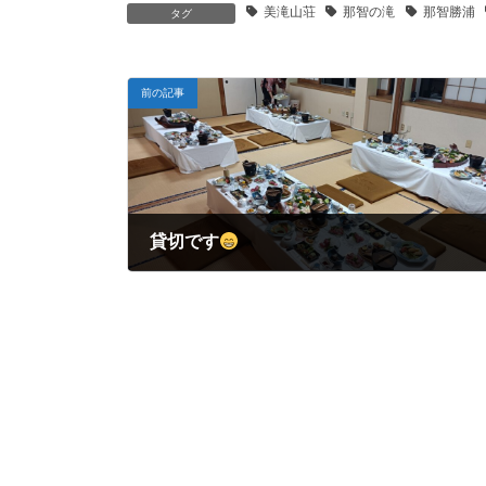
美滝山荘
那智の滝
那智勝浦
タグ
前の記事
貸切です
2021年11月9日