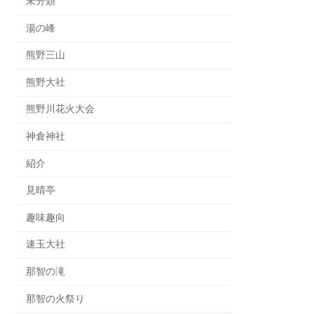
未分類
湯の峰
熊野三山
熊野大社
熊野川花火大会
神倉神社
紹介
見晴亭
趣味趣向
速玉大社
那智の滝
那智の火祭り