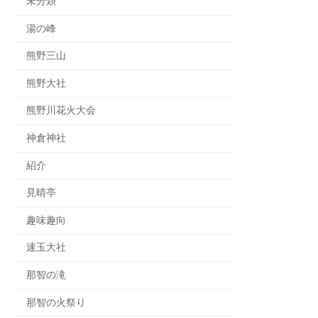
未分類
湯の峰
熊野三山
熊野大社
熊野川花火大会
神倉神社
紹介
見晴亭
趣味趣向
速玉大社
那智の滝
那智の火祭り