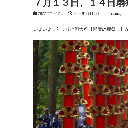
７月１３日、１４日扇
最
2022年7月12日
2022年7月12日
manager
終
更
新
いよいよ３年ぶりに例大祭【那智の扇祭り】
日
時
: