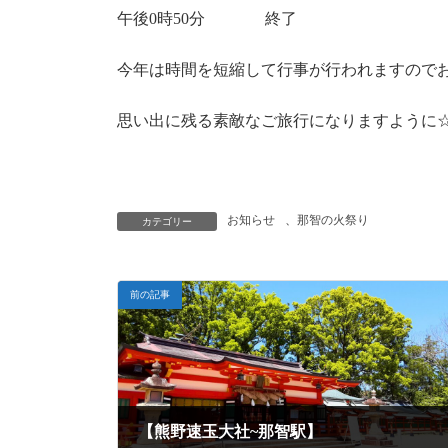
午後0時50分 終了
今年は時間を短縮して行事が行われますので
思い出に残る素敵なご旅行になりますように
お知らせ
、
那智の火祭り
カテゴリー
前の記事
【熊野速玉大社~那智駅】