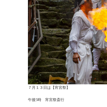
７月１３日は【宵宮祭】
午後5時 宵宮祭斎行