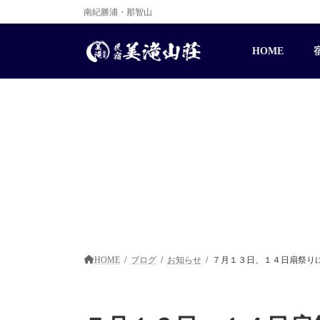
コ
ナ
南紀勝浦・那智山
ン
ビ
テ
ゲ
ン
ー
HOME
ツ
シ
へ
ョ
ス
ン
キ
に
ッ
移
プ
動
HOME
ブログ
お知らせ
７月１３日、１４日扇祭り