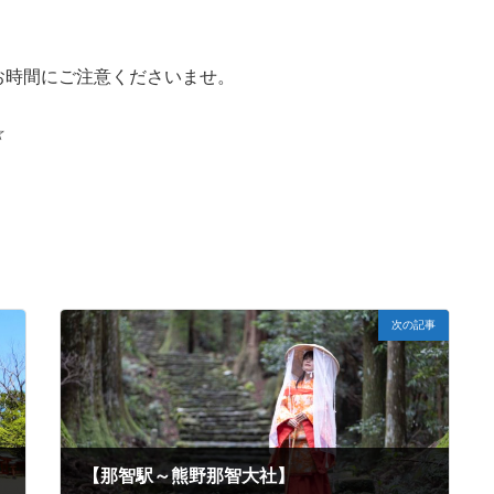
お時間にご注意くださいませ。
☆
次の記事
【那智駅～熊野那智大社】