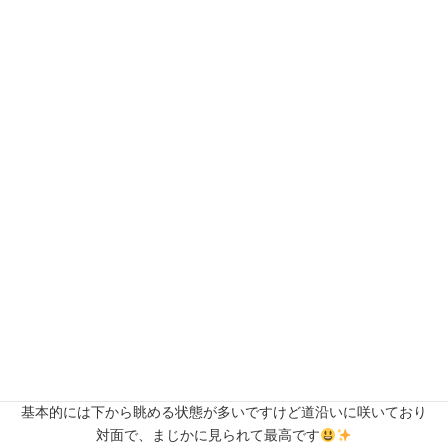
更
新
日
時
:
那智山⛰へ上がる道中に綺麗な【 梅 】が咲いておりました
緑
いっぱいの自然の中にひときわ輝くピンク色
思わず車
を止め眺めていました
基本的には下から眺める状態が多いですけど道沿いに咲いており
対面で、まじかに見られて最高です