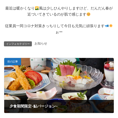
最近は暖かくなり
風は少しひんやりしますけど、だんだん春が
近づいてきているのが肌で感じます
従業員一同コロナ対策きっちりして今日も元気に頑張ります
ぉー
お知らせ
インフォカテゴリー
前の記事
夕食期間限定~鮎バージョン~
2021年11月1日